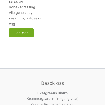
salsa, og
hvitløksdressing.
Allergener: soya,
sesamfrø, laktose og
egg.
Les mer
Besøk oss
Evergreens Bistro
Kremmergaarden (inngang vest)
Rasmus Rønnebergs gate 6