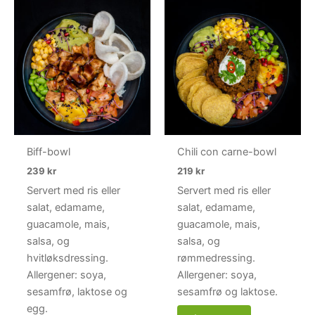
Biff-bowl
Chili con carne-bowl
239
kr
219
kr
Servert med ris eller
Servert med ris eller
salat, edamame,
salat, edamame,
guacamole, mais,
guacamole, mais,
salsa, og
salsa, og
hvitløksdressing.
rømmedressing.
Allergener: soya,
Allergener: soya,
sesamfrø, laktose og
sesamfrø og laktose.
egg.