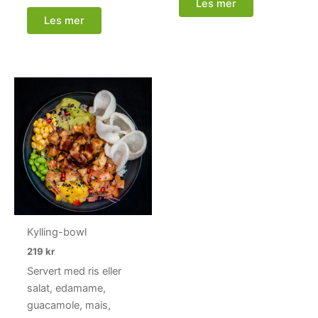
Les mer
Les mer
Kylling-bowl
219
kr
Servert med ris eller
salat, edamame,
guacamole, mais,