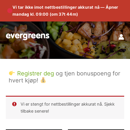
Vi tar ikke imot nettbestillinger akkurat nå — Åpner
mandag kl. 09:00 (om 37t 44m)
Hopp
rett
til
innholdet
Registrer deg
og tjen bonuspoeng for
hvert kjøp!
Vi er stengt for nettbestillinger akkurat nå. Sjekk
tilbake senere!