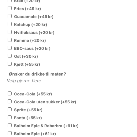
Brød
(+
20
kr
)
Fries
(+
49
kr
)
Guacamole
(+
45
kr
)
Ketchup
(+
20
kr
)
Hvitløksaus
(+
20
kr
)
Rømme
(+
20
kr
)
BBQ-saus
(+
20
kr
)
Ost
(+
30
kr
)
Kjøtt
(+
55
kr
)
Ønsker du drikke til maten?
Velg gjerne flere.
Coca-Cola
(+
55
kr
)
Coca-Cola uten sukker
(+
55
kr
)
Sprite
(+
55
kr
)
Fanta
(+
55
kr
)
Balholm Eple & Rabarbra
(+
61
kr
)
Balholm Eple
(+
61
kr
)