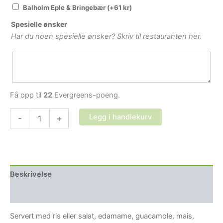
Balholm Eple & Bringebær
(+
61
kr
)
Spesielle ønsker
Har du noen spesielle ønsker? Skriv til restauranten her.
Få opp til
22
Evergreens-poeng.
Chili
Legg i handlekurv
-
+
con
carne-
bowl
antall
Beskrivelse
Tilleggsinformasjon
Servert med ris eller salat, edamame, guacamole, mais,