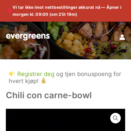
Vi tar ikke imot nettbestillinger akkurat nå — Åpner i
morgen kl. 09:00 (om 25t 19m)
Hopp
rett
til
innholdet
Registrer deg
og tjen bonuspoeng for
hvert kjøp!
Chili con carne-bowl