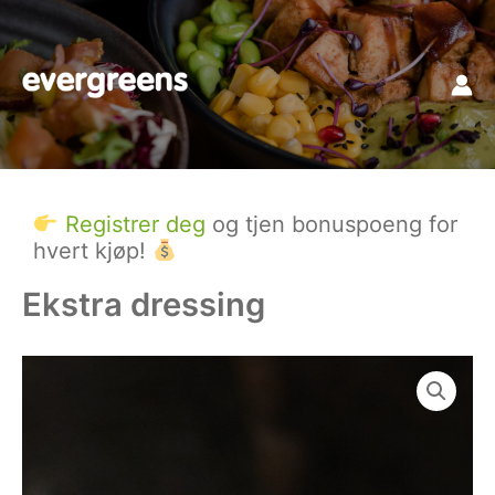
Hopp
rett
til
innholdet
Registrer deg
og tjen bonuspoeng for
hvert kjøp!
Ekstra dressing