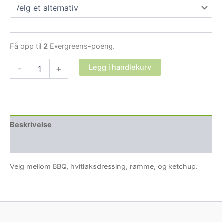
Få opp til
2
Evergreens-poeng.
Ekstra
Legg i handlekurv
-
+
dressing
antall
Beskrivelse
Tilleggsinformasjon
Velg mellom BBQ, hvitløksdressing, rømme, og ketchup.