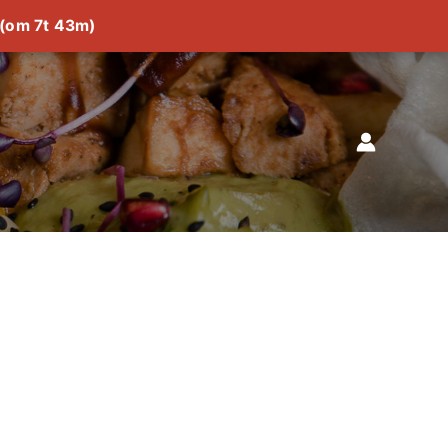
0 (om 7t 43m)