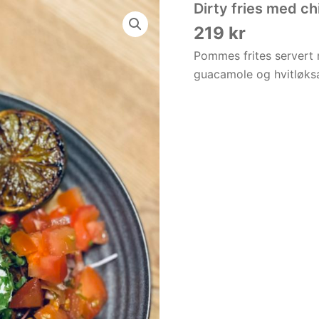
Dirty fries med ch
219
kr
Pommes frites servert 
guacamole og hvitløksa