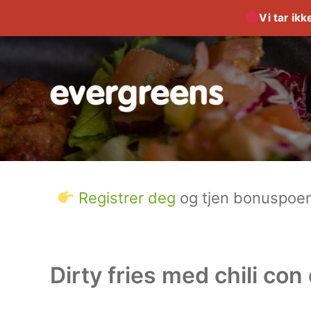
Vi tar ik
Hopp
rett
til
innholdet
Registrer deg
og tjen bonuspoen
Dirty fries med chili con