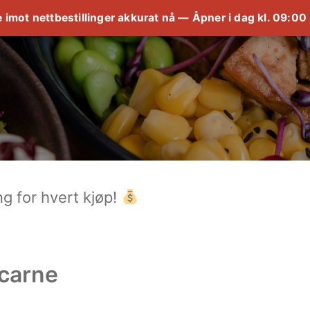
ke imot nettbestillinger akkurat nå — Åpner i dag kl. 09:0
g for hvert kjøp!
 carne